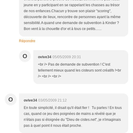
jeune en y participant en se rappelant les chasses au trésor
de nos enfances.Chacun y trouve son plaisir "scoring",
découverte de lieux, rencontre de personnes ayant la même
sensibilité.A quand une demande de subvention à Kinder ?
Bon vent à la chouette d'or et à tous ce petits.......
Répondre
O
ovive34
05/05/2009 20:31
<br /> Pas de demande de subvention ! C'est
tellement mieux quand les cisteurs sont créatifs !<br
/> <br /> <br />
O
ovive34
03/05/2009 21:12
En toute simplicité, il disait qu'il était fier ! Tu parles ! En tous
cas, quand ce jeu des poignées de mains a révélé que je
n'étais pas si éloignée du "Dieu de cistes.net", je n'imaginais
pas à quel point il nous était proche.