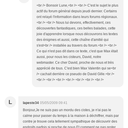
<br /> Bonsoir Lune,<br /> <br /> C'est le sujet le plus
actif du forum général depuis jeudi dernier. Certains
ont relayé l'information dans leurs forums régionaux.
<br /> <br /> Nous lui devons, effectivement, ces
découvertes fantastiques, ces belles balades, cette
joie d'apprendre lorsque nous découvrons les textes
des énigmes et aussi, cette chaîne d'amitié qui
s'est<br /> installée au travers du forum.<br /> <br />
Ce qui n'est pas dit dans ce texte, c'est que Max était
aussi, pour nous les cisteurs, David, notre
webmaster. Ce cher David, proche de nous et très
apprécié de tous. C'est bien Max Valentin qui se<br
/> cachait derrière ce pseudo de David Gille.<br />
<br /> <br /> <br /> <br /> <br /> <br /> <br />
L
lapeste34
05/05/2009 09:41
Bonjour,Je ne suis pas un mordu des cistes, je n'ai pas le
calme pour passer du temps à la maison à déchiffrer, mais par
contre je trouve cela tellement sympathique de découvrir des
endroits parfois si proche de nous.Et comment ne pas rester