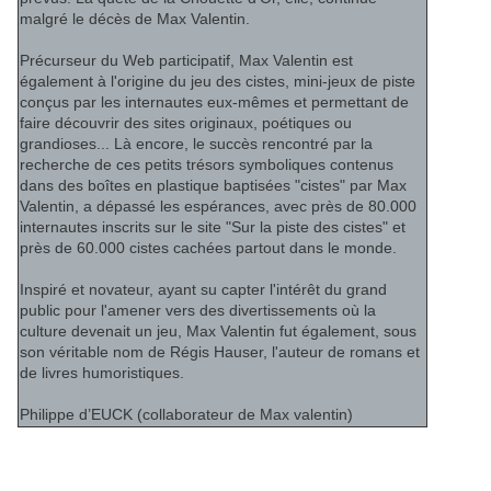
malgré le décès de Max Valentin.
Précurseur du Web participatif, Max Valentin est
également à l'origine du jeu des cistes, mini-jeux de piste
conçus par les internautes eux-mêmes et permettant de
faire découvrir des sites originaux, poétiques ou
grandioses... Là encore, le succès rencontré par la
recherche de ces petits trésors symboliques contenus
dans des boîtes en plastique baptisées "cistes" par Max
Valentin, a dépassé les espérances, avec près de 80.000
internautes inscrits sur le site "Sur la piste des cistes" et
près de 60.000 cistes cachées partout dans le monde.
Inspiré et novateur, ayant su capter l'intérêt du grand
public pour l'amener vers des divertissements où la
culture devenait un jeu, Max Valentin fut également, sous
son véritable nom de Régis Hauser, l'auteur de romans et
de livres humoristiques.
Philippe d’EUCK (collaborateur de Max valentin)