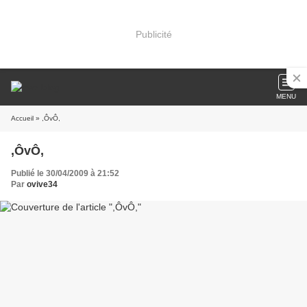
Publicité
MENU
Accueil
» ,ÔvÔ,
,ÔvÔ,
Publié le 30/04/2009 à 21:52
Par
ovive34